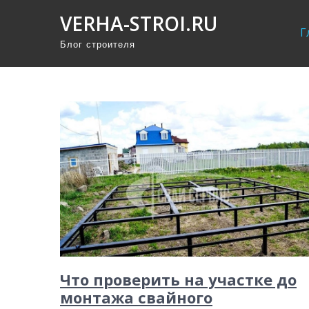
П
VERHA-STROI.RU
р
Г
Блог строителя
о
м
о
т
а
т
ь
к
с
о
д
е
Что проверить на участке до
р
монтажа свайного
ж