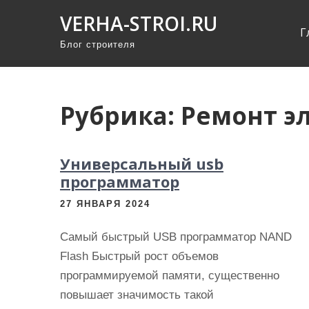
П
VERHA-STROI.RU
р
Г
Блог строителя
о
м
о
т
Рубрика:
Ремонт э
а
т
Универсальный usb
ь
программатор
к
с
27 ЯНВАРЯ 2024
о
Самый быстрый USB программатор NAND
д
Flash Быстрый рост объемов
е
программируемой памяти, существенно
р
повышает значимость такой
ж