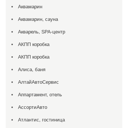
Аквамарин
Аквамарин, сауна
Акварель, SPA-центр
АКПП коробка
АКПП коробка
Алиса, баня
АлтайАвтоСервис
Аппартамент, отель
АссортиАвто
Атлантис, гостиница