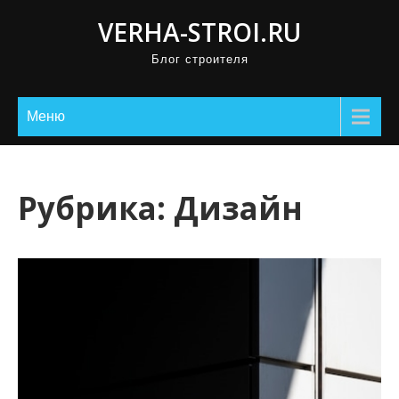
П
VERHA-STROI.RU
р
Блог строителя
о
м
о
Меню
т
а
т
Рубрика:
Дизайн
ь
к
с
о
д
е
р
ж