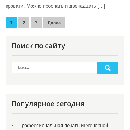
кровати. Можно проспать и двенадцать […]
П
1
2
3
Далее
а
г
Поиск по сайту
и
н
а
ц
и
я
Популярное сегодня
з
а
Профессиональная печать инженерной
п