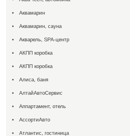
Аквамарин
Аквамарин, сауна
Акварель, SPA-центр
АКПП коробка
АКПП коробка
Алиса, баня
АлтайАвтоСервис
Аппартамент, отель
АссортиАвто
Атлантис, гостиница