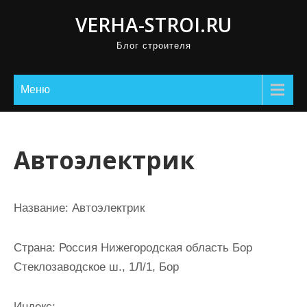
П
VERHA-STROI.RU
р
Блог строителя
о
м
о
Меню
т
а
т
Автоэлектрик
ь
к
с
Название:
Автоэлектрик
о
д
Страна:
Россия Нижегородская область Бор
е
Стеклозаводское ш., 1Л/1, Бор
р
ж
Индекс: