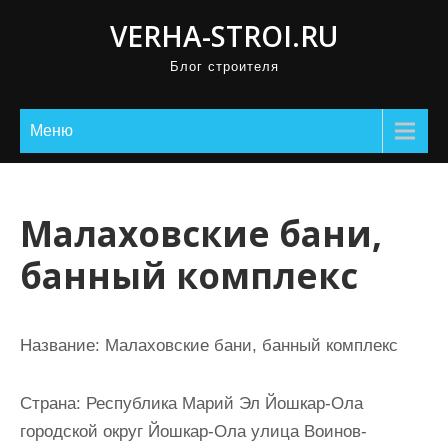
П
VERHA-STROI.RU
р
Блог строителя
о
м
о
Меню
т
а
т
Малаховские бани,
ь
банный комплекс
к
с
о
Название:
Малаховские бани, банный комплекс
д
е
Страна:
Республика Марий Эл Йошкар-Ола
р
городской округ Йошкар-Ола улица Воинов-
ж