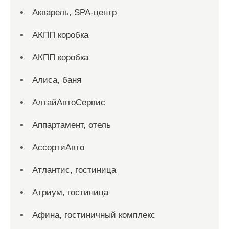
Акварель, SPA-центр
АКПП коробка
АКПП коробка
Алиса, баня
АлтайАвтоСервис
Аппартамент, отель
АссортиАвто
Атлантис, гостиница
Атриум, гостиница
Афина, гостиничный комплекс