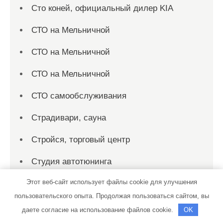
Сто коней, официальный дилер KIA
СТО на Мельничной
СТО на Мельничной
СТО на Мельничной
СТО самообслуживания
Страдивари, сауна
Стройся, торговый центр
Студия автотюнинга
Этот веб-сайт использует файлы cookie для улучшения
Сходразвал
пользовательского опыта. Продолжая пользоваться сайтом, вы
Сыктывкарский банно-прачечный трест,
даете согласие на использование файлов cookie.
OK
Баня №8