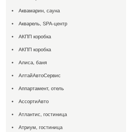
Аквамарин, сауна
Акварель, SPA-центр
АКПП коробка
АКПП коробка
Алиса, баня
АлтайАвтоСервис
Аппартамент, отель
АссортиАвто
Атлантис, гостиница
Атриум, гостиница