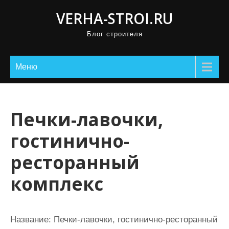
П
VERHA-STROI.RU
р
Блог строителя
о
м
о
Меню
т
а
т
Печки-лавочки,
ь
гостинично-
к
с
ресторанный
о
комплекс
д
е
р
Название:
Печки-лавочки, гостинично-ресторанный
ж