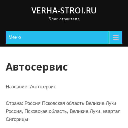
П
VERHA-STROI.RU
р
Блог строителя
о
м
о
Меню
т
а
т
Автосервис
ь
к
с
Название:
Автосервис
о
д
Страна:
Россия Псковская область Великие Луки
е
Россия, Псковская область, Великие Луки, квартал
р
Сигорицы
ж