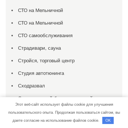
СТО на Мельничной
СТО на Мельничной
СТО самообслуживания
Страдивари, сауна
Стройся, торговый центр
Студия автотюнинга
Сходразвал
Сыктывкарский банно-прачечный трест,
Этот веб-сайт использует файлы cookie для улучшения
Баня №8
пользовательского опыта. Продолжая пользоваться сайтом, вы
ТеплоДвери, сеть салонов эксклюзивных
даете согласие на использование файлов cookie.
OK
дверей собственного производства