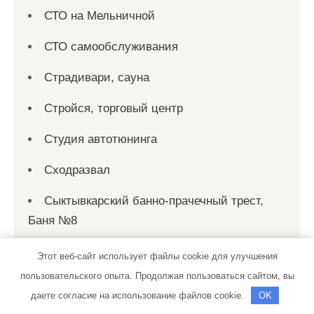
СТО на Мельничной
СТО самообслуживания
Страдивари, сауна
Стройся, торговый центр
Студия автотюнинга
Сходразвал
Сыктывкарский банно-прачечный трест,
Баня №8
ТеплоДвери, сеть салонов эксклюзивных
Этот веб-сайт использует файлы cookie для улучшения
дверей собственного производства
пользовательского опыта. Продолжая пользоваться сайтом, вы
даете согласие на использование файлов cookie.
OK
Технопарк, автотехцентр для корейских,