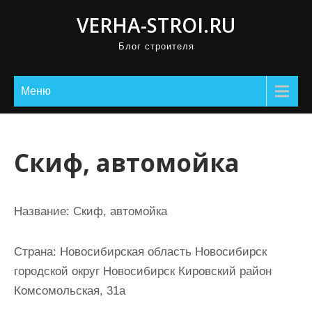
П
VERHA-STROI.RU
р
Блог строителя
о
м
о
Меню
т
а
т
Скиф, автомойка
ь
к
с
Название:
Скиф, автомойка
о
д
Страна:
Новосибирская область Новосибирск
е
городской округ Новосибирск Кировский район
р
Комсомольская, 31а
ж