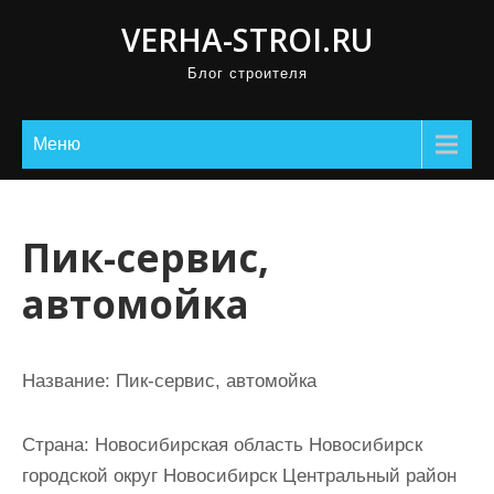
П
VERHA-STROI.RU
р
Блог строителя
о
м
о
Меню
т
а
т
Пик-сервис,
ь
автомойка
к
с
о
Название:
Пик-сервис, автомойка
д
е
Страна:
Новосибирская область Новосибирск
р
городской округ Новосибирск Центральный район
ж