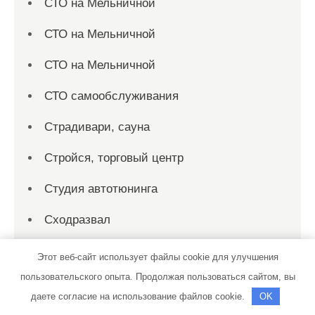
СТО на Мельничной
СТО на Мельничной
СТО на Мельничной
СТО самообслуживания
Страдивари, сауна
Стройся, торговый центр
Студия автотюнинга
Сходразвал
Сыктывкарский банно-прачечный трест,
Этот веб-сайт использует файлы cookie для улучшения
Баня №8
пользовательского опыта. Продолжая пользоваться сайтом, вы
даете согласие на использование файлов cookie.
OK
ТеплоДвери, сеть салонов эксклюзивных