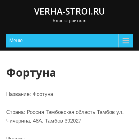
П
VERHA-STROI.RU
р
Блог строителя
о
м
о
Меню
т
а
т
Фортуна
ь
к
с
Название:
Фортуна
о
д
Страна:
Россия Тамбовская область Тамбов ул.
е
Чичерина, 48А, Тамбов 392027
р
ж
Индекс: