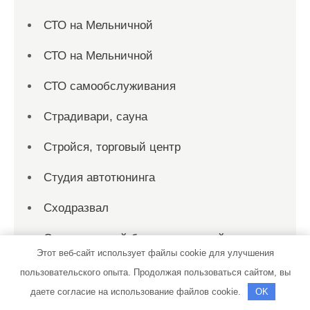
СТО на Мельничной
СТО на Мельничной
СТО самообслуживания
Страдивари, сауна
Стройся, торговый центр
Студия автотюнинга
Сходразвал
Сыктывкарский банно-прачечный трест,
Этот веб-сайт использует файлы cookie для улучшения
Баня №8
пользовательского опыта. Продолжая пользоваться сайтом, вы
ТеплоДвери, сеть салонов эксклюзивных
даете согласие на использование файлов cookie.
OK
дверей собственного производства