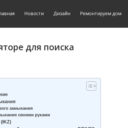
лавная
Новости
Дизайн
Ремонтируем дом
яторе для поиска
ание
ыкания
вого замыкания
мыкания своими руками
(IKZ)