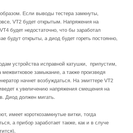
образом. Если выводы тестера замкнуты,
овсе, VT2 будет открытым. Напряжения на
 VT4 будет недостаточно, что бы заработал
чае будут открыты, а
диод будет гореть постоянно
,
одам устройства исправной катушки, припустим,
 межвитковое замыкание, а также произведя
нератор начнет возбуждаться. На эмиттере VT2
риведет к увеличению напряжения смещения на
ов.
Диод должен мигать.
ют, имеет короткозамкнутые витки, тогда
ся, а прибор заработает также, как и в случе
тится).