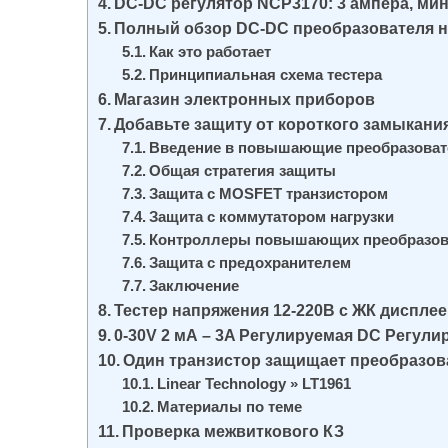
DC-DC регулятор NСP3170: 3 ампера, ми
и
Полный обзор DC-DC преобразователя н
м
Как это работает
о
Принципиальная схема тестера
м
Магазин электронных приборов
Добавьте защиту от короткого замыкан
у
Введение в повышающие преобразоват
Общая стратегия защиты
Защита с MOSFET транзистором
Защита с коммутатором нагрузки
Контроллеры повышающих преобразова
Защита с предохранителем
Заключение
Тестер напряжения 12-220В с ЖК диспле
0-30V 2 мА – 3A Регулируемая DC Регули
Один транзистор защищает преобразов
Linear Technology » LT1961
Материалы по теме
Проверка межвиткового КЗ