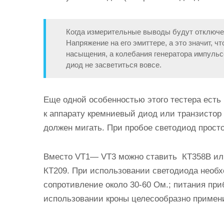
Когда измерительные выводы будут отключен
Напряжение на его эмиттере, а это значит, чт
насыщения, а колебания генератора импульс
диод не засветиться вовсе.
Еще одной особенностью этого тестера есть
к аппарату кремниевый диод или транзистор 
должен мигать. При пробое светодиод просто 
Вместо VT1— VT3 можно ставить КТ358В или
КТ209. При использовании светодиода необ
сопротивление около 30-60 Ом.; питания пр
использовании кроны целесообразно примени