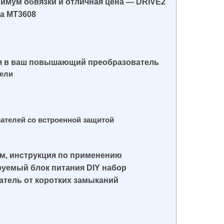
нимум обвязки и отличная цена — DRIVE2
а MT3608
ия в ваш повышающий преобразователь
ели
телей со встроенной защитой
ем, инструкция по применению
руемый блок питания DIY набор
атель от коротких замыканий