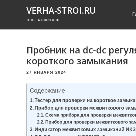
П
VERHA-STROI.RU
р
Г
Блог строителя
о
м
о
т
Пробник на dc-dc регул
а
короткого замыкания
т
ь
27 ЯНВАРЯ 2024
к
с
Содержание
о
Тестер для проверки на короткое замык
д
Прибор для проверки межвиткового зам
е
Схема прибора для проверки межвитко
Прибор для проверки межвиткового за
р
Индикатор межвитковых замыканий ИКЗ 
ж