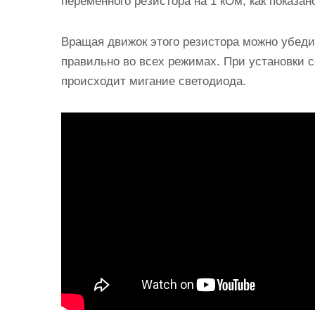
переменного резистора на 1 кОм, как показан
Вращая движок этого резистора можно убеди
правильно во всех режимах. При установки с
происходит мигание светодиода.