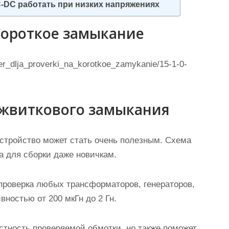
DC работать при низких напряжениях
короткое замыкание
ester_dlja_proverki_na_korotkoe_zamykanie/15-1-0-
ежвиткового замыкания
устройство может стать очень полезным. Схема
на для сборки даже новичкам.
проверка любых трансформаторов, генераторов,
вностью от 200 мкГн до 2 Гн.
стность проверяемой обмотки, но также поможет