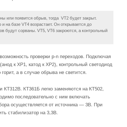
ы или появится обрыв, тогда VT2 будет закрыт.
о и на базе VT4 возрастает. Он открывается до
ов будут сорваны. VT5, VT6 закроются, а
контрольный
 возможность проверки p-n переходов. Подключая
(анод к ХР1, катод к ХР2), контрольный светодиод
горит, а в случае обрыва не светится.
 КТ312В. КТ361Б легко заменяются на КТ502,
ходимо последовательно с ним включать
ибора осуществляется от источника — 3В. При
ть стабилизатор на 3,3В.