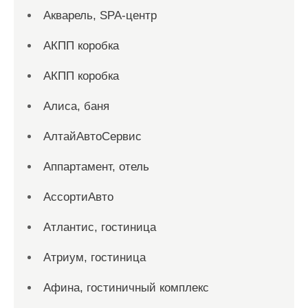
Акварель, SPA-центр
АКПП коробка
АКПП коробка
Алиса, баня
АлтайАвтоСервис
Аппартамент, отель
АссортиАвто
Атлантис, гостиница
Атриум, гостиница
Афина, гостиничный комплекс