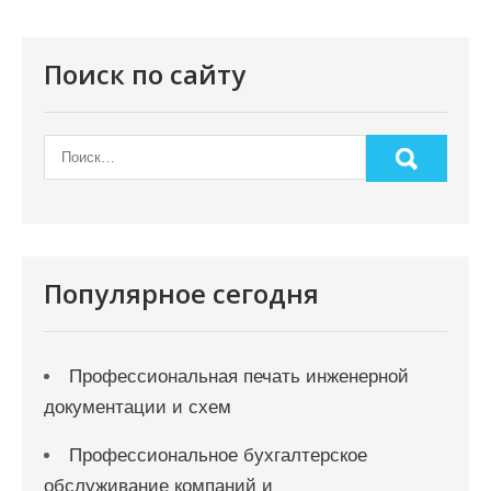
п
о
Поиск по сайту
з
а
п
и
с
я
Популярное сегодня
м
Профессиональная печать инженерной
документации и схем
Профессиональное бухгалтерское
обслуживание компаний и