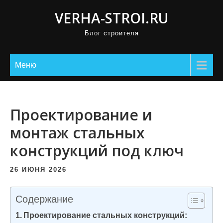
П
VERHA-STROI.RU
р
Блог строителя
о
м
о
Меню
т
а
т
Проектирование и
ь
монтаж стальных
к
конструкций под ключ
с
о
26 ИЮНЯ 2026
д
е
Содержание
р
Проектирование стальных конструкций:
ж