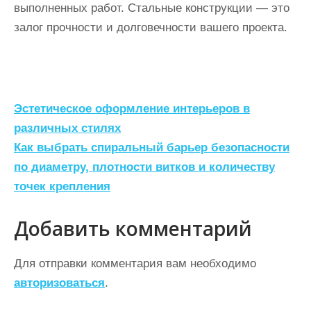
выполненных работ. Стальные конструкции — это
залог прочности и долговечности вашего проекта.
Н
Эстетическое оформление интерьеров в
а
различных стилях
Как выбрать спиральный барьер безопасности
в
по диаметру, плотности витков и количеству
и
точек крепления
г
а
Добавить комментарий
ц
Для отправки комментария вам необходимо
и
авторизоваться
.
я