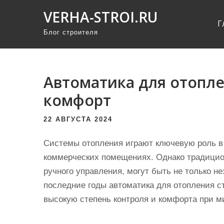
П
VERHA-STROI.RU
р
Г
Блог строителя
о
м
о
т
Автоматика для отопле
а
комфорт
т
ь
22 АВГУСТА 2024
к
Системы отопления играют ключевую роль в
с
коммерческих помещениях. Однако традицио
о
ручного управления, могут быть не только 
д
последние годы автоматика для отопления с
е
высокую степень контроля и комфорта при м
р
ж