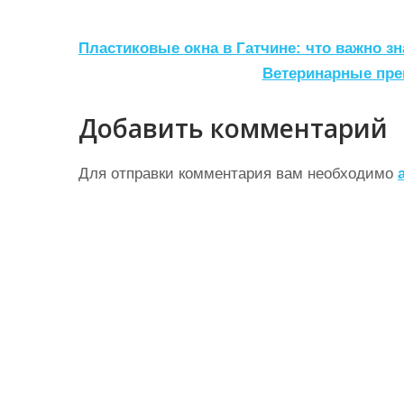
Н
Пластиковые окна в Гатчине: что важно зн
а
Ветеринарные преп
в
Добавить комментарий
и
г
Для отправки комментария вам необходимо
а
ц
и
я
п
о
з