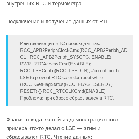
внутренних RTC и термометра.
Подключение и получение данных от RTL
Инициализация RTC происходит так:
RCC_APB2PeriphClockCmd(RCC_APB2Periph_AD
C1 | RCC_APB2Periph_SYSCFG, ENABLE);
PWR_RTCAccessCmd(ENABLE);
RCC_LSEConfig(RCC_LSE_ON); //do not touch
LSE to prevent RTC calendar reset while
(RCC_GetFlagStatus(RCC_FLAG_LSERDY) ==
RESET) {} RCC_RTCCLKCmd(ENABLE);
Проблема: при сбросе сбрасывался и RTC.
Фрагмент кода взятый из демонстрационного
примера что-то делал с LSE — этим и
сбрасывался RTC. Чтение данных: