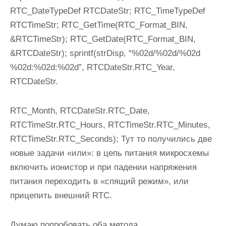
RTC_DateTypeDef RTCDateStr; RTC_TimeTypeDef
RTCTimeStr; RTC_GetTime(RTC_Format_BIN,
&RTCTimeStr); RTC_GetDate(RTC_Format_BIN,
&RTCDateStr); sprintf(strDisp, “%02d/%02d/%02d
%02d:%02d:%02d”, RTCDateStr.RTC_Year,
RTCDateStr.
RTC_Month, RTCDateStr.RTC_Date,
RTCTimeStr.RTC_Hours, RTCTimeStr.RTC_Minutes,
RTCTimeStr.RTC_Seconds); Тут то получились две
новые задачи «или»: в цепь питания микросхемы
включить ионистор и при падении напряжения
питания переходить в «спящий режим», или
прицепить внешний RTC.
Думаю попробовать оба метода…