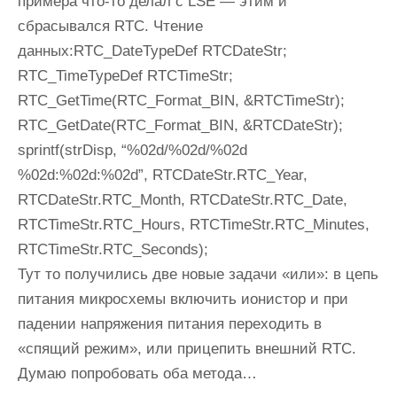
примера что-то делал с LSE — этим и
сбрасывался RTC. Чтение
данных:RTC_DateTypeDef RTCDateStr;
RTC_TimeTypeDef RTCTimeStr;
RTC_GetTime(RTC_Format_BIN, &RTCTimeStr);
RTC_GetDate(RTC_Format_BIN, &RTCDateStr);
sprintf(strDisp, “%02d/%02d/%02d
%02d:%02d:%02d”, RTCDateStr.RTC_Year,
RTCDateStr.RTC_Month, RTCDateStr.RTC_Date,
RTCTimeStr.RTC_Hours, RTCTimeStr.RTC_Minutes,
RTCTimeStr.RTC_Seconds);
Тут то получились две новые задачи «или»: в цепь
питания микросхемы включить ионистор и при
падении напряжения питания переходить в
«спящий режим», или прицепить внешний RTC.
Думаю попробовать оба метода…