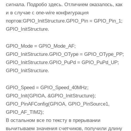
сигнала. Подробо здесь. Отличием оказалось, как
и в случае с one-wire конфигурация
портов:GPIO_InitStructure.GPIO_Pin = GPIO_Pin_1;
GPIO_InitStructure.
GPIO_Mode = GPIO_Mode_AF;
GPIO_InitStructure.GPIO_OType = GPIO_OType_PP;
GPIO_InitStructure.GPIO_PuPd = GPIO_PuPd_UP;
GPIO_InitStructure.
GPIO_Speed = GPIO_Speed_40MHz;
GPIO_Init(GPIOA, &GPIO_InitStructure);
GPIO_PinAFConfig(GPIOA, GPIO_PinSource1,
GPIO_AF_TIM2);
В остальном все по тексту в прерывании
вычитываем значения счетчиков, получили длину