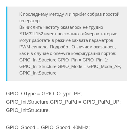
К последнему методу я и прибег собрав простой
генератор:
Вычислить частоту оказалось не трудно
STM32L152 имеет несколько таймеров которые
могут работать в режиме захвата параметров
PWM сигнала. Подробо . Отличием оказалось,
как и в случае с one-wire конфигурация портов:
GPIO_InitStructure.GPIO_Pin = GPIO_Pin_1;
GPIO_InitStructure.GPIO_Mode = GPIO_Mode_AF;
GPIO_InitStructure.
GPIO_OType = GPIO_OType_PP;
GPIO_InitStructure.GPIO_PuPd = GPIO_PuPd_UP;
GPIO_InitStructure.
GPIO_Speed = GPIO_Speed_40MHz;