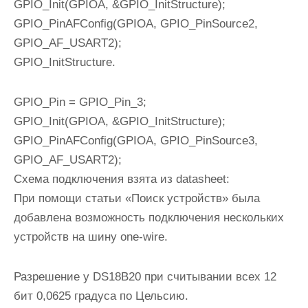
GPIO_Init(GPIOA, &GPIO_InitStructure);
GPIO_PinAFConfig(GPIOA, GPIO_PinSource2,
GPIO_AF_USART2);
GPIO_InitStructure.
GPIO_Pin = GPIO_Pin_3;
GPIO_Init(GPIOA, &GPIO_InitStructure);
GPIO_PinAFConfig(GPIOA, GPIO_PinSource3,
GPIO_AF_USART2);
Схема подключения взята из datasheet:
При помощи статьи «Поиск устройств» была
добавлена возможность подключения нескольких
устройств на шину one-wire.
Разрешение у DS18B20 при считывании всех 12
бит 0,0625 градуса по Цельсию.