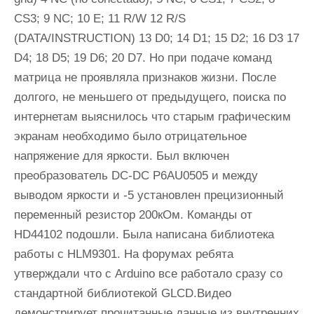
CS3; 9 NC; 10 E; 11 R/W 12 R/S
(DATA/INSTRUCTION) 13 D0; 14 D1; 15 D2; 16 D3 17
D4; 18 D5; 19 D6; 20 D7. Но при подаче команд
матрица не проявляла признаков жизни. После
долгого, не меньшего от предыдущего, поиска по
интернетам выяснилось что старым графическим
экранам необходимо было отрицательное
напряжение для яркости. Был включен
преобразователь DC-DC P6AU0505 и между
выводом яркости и -5 установлен прецизионный
переменный резистор 200кОм. Команды от
HD44102 подошли. Была написана библиотека
работы с HLM9301. На форумах ребята
утверждали что с Arduino все работало сразу со
стандартной библиотекой GLCD.Видео
демонстрирует прочитанные данные из внутренних