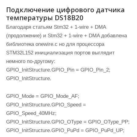
Подключение цифрового датчика
температуры DS18B20
Благодаря статьям Stm32 + 1-wire + DMA
(продолжение) и Stm32 + 1-wire + DMA добавлена
библиотека onewire.c но для процессора
STM32L152 инициализация портов выглядит
немного по-другому:
GPIO_InitStructure.GPIO_Pin = GPIO_Pin_2;
GPIO_InitStructure.
GPIO_Mode = GPIO_Mode_AF;
GPIO_InitStructure.GPIO_Speed =
GPIO_Speed_40MHz;
GPIO_InitStructure.GPIO_OType = GPIO_OType_PP;
GPIO_InitStructure.GPIO_PuPd = GPIO_PuPd_UP;