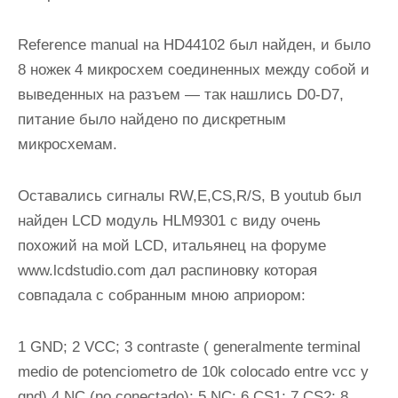
Reference manual на HD44102 был найден, и было
8 ножек 4 микросхем соединенных между собой и
выведенных на разъем — так нашлись D0-D7,
питание было найдено по дискретным
микросхемам.
Оставались сигналы RW,E,CS,R/S, В youtub был
найден LCD модуль HLM9301 с виду очень
похожий на мой LCD, итальянец на форуме
www.lcdstudio.com дал распиновку которая
совпадала с собранным мною априором:
1 GND; 2 VCC; 3 contraste ( generalmente terminal
medio de potenciometro de 10k colocado entre vcc y
gnd) 4 NC (no conectado); 5 NC; 6 CS1; 7 CS2; 8