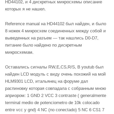
HD44102, и 4 дискретных микросхемы описание
которых я не нашел.
Reference manual на HD44102 был найден, и было
8 ножек 4 микросхем соединенных между собой и
выведенных на разъем — так нашлись D0-D7,
питание было найдено по дискретным
микросхемам.
Оставались сигналы RW,E,CS,R/S, В youtub был
найден LCD модуль с виду очень похожий на мой
HLM9301 LCD, итальянец на форуме дал
распиновку которая совпадала с собранным мною
априором: 1 GND 2 VCC 3 contraste ( generalmente
terminal medio de potenciometro de 10k colocado
entre vcc y gnd) 4 NC (no conectado) 5 NC 6 CS1 7