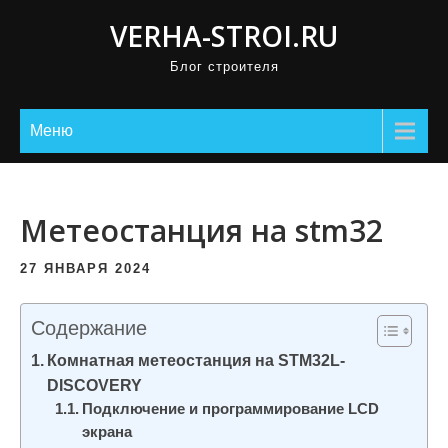
П
VERHA-STROI.RU
р
Блог строителя
о
м
о
Меню
т
а
т
Метеостанция на stm32
ь
к
27 ЯНВАРЯ 2024
с
о
Содержание
д
Комнатная метеостанция на STM32L-
е
DISCOVERY
р
Подключение и программирование LCD
ж
экрана