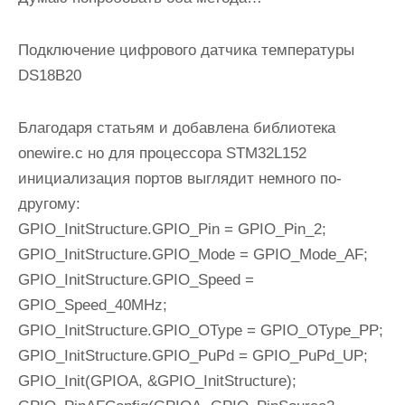
Подключение цифрового датчика температуры
DS18B20
Благодаря статьям и добавлена библиотека
onewire.c но для процессора STM32L152
инициализация портов выглядит немного по-
другому:
GPIO_InitStructure.GPIO_Pin = GPIO_Pin_2;
GPIO_InitStructure.GPIO_Mode = GPIO_Mode_AF;
GPIO_InitStructure.GPIO_Speed =
GPIO_Speed_40MHz;
GPIO_InitStructure.GPIO_OType = GPIO_OType_PP;
GPIO_InitStructure.GPIO_PuPd = GPIO_PuPd_UP;
GPIO_Init(GPIOA, &GPIO_InitStructure);