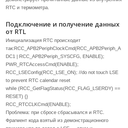
RTC и термометра.
Подключение и получение данных
от RTL
Инициализация RTC происходит
так:RCC_APB2PeriphClockCmd(RCC_APB2Periph_A
DC1 | RCC_APB2Periph_SYSCFG, ENABLE);
PWR_RTCAccessCmd(ENABLE);
RCC_LSEConfig(RCC_LSE_ON); //do not touch LSE
to prevent RTC calendar reset
while (RCC_GetFlagStatus(RCC_FLAG_LSERDY) ==
RESET) {}
RCC_RTCCLKCmd(ENABLE);
Проблема: при сбросе сбрасывался и RTC.
Фрагмент кода взятый из демонстрационного