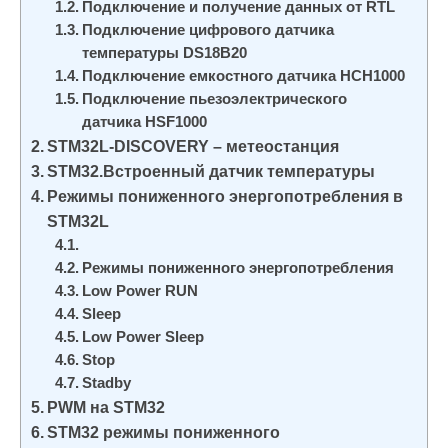
Подключение и получение данных от RTL
и
Подключение цифрового датчика
м
температуры DS18B20
о
Подключение емкостного датчика HCH1000
м
Подключение пьезоэлектрического
датчика HSF1000
у
STM32L-DISCOVERY – метеостанция
STM32.Встроенный датчик температуры
Режимы пониженного энергопотребления в
STM32L
Режимы пониженного энергопотребления
Low Power RUN
Sleep
Low Power Sleep
Stop
Stadby
PWM на STM32
STM32 режимы пониженного