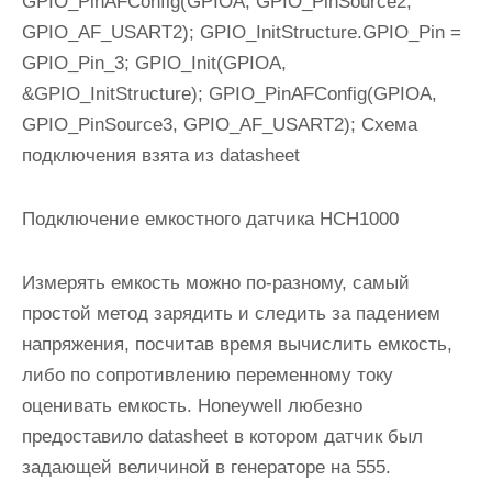
GPIO_PinAFConfig(GPIOA, GPIO_PinSource2,
GPIO_AF_USART2); GPIO_InitStructure.GPIO_Pin =
GPIO_Pin_3; GPIO_Init(GPIOA,
&GPIO_InitStructure); GPIO_PinAFConfig(GPIOA,
GPIO_PinSource3, GPIO_AF_USART2); Схема
подключения взята из datasheet
Подключение емкостного датчика HCH1000
Измерять емкость можно по-разному, самый
простой метод зарядить и следить за падением
напряжения, посчитав время вычислить емкость,
либо по сопротивлению переменному току
оценивать емкость. Honeywell любезно
предоставило datasheet в котором датчик был
задающей величиной в генераторе на 555.