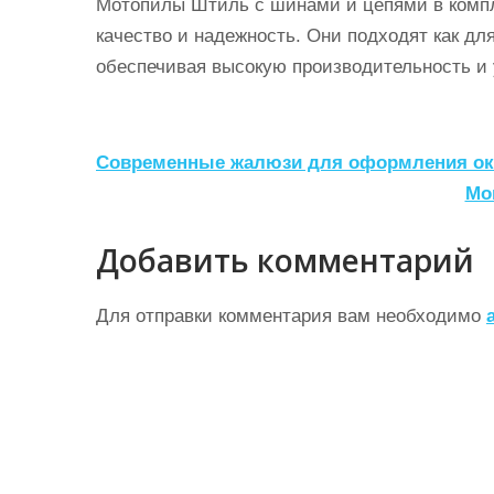
Мотопилы Штиль с шинами и цепями в компле
качество и надежность. Они подходят как дл
обеспечивая высокую производительность и 
Н
Современные жалюзи для оформления ок
а
Мо
в
Добавить комментарий
и
г
Для отправки комментария вам необходимо
а
ц
и
я
п