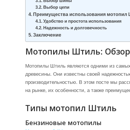
Выбор шины
и
Выбор цепи
м
Преимущества использования мотопил Ш
о
Удобство и простота использования
м
Надежность и долговечность
Заключение
у
Мотопилы Штиль: Обзор
Мотопилы Штиль являются одними из самых
древесины. Они известны своей надежность
производительностью. В этом посте мы рас
на рынке, их особенности, а также преимуще
Типы мотопил Штиль
Бензиновые мотопилы