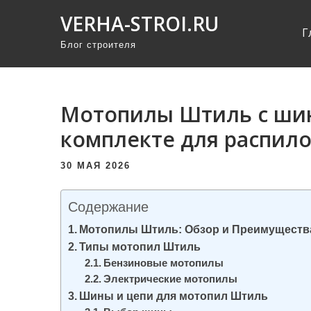
П
VERHA-STROI.RU
р
Г
Блог строителя
о
м
о
т
Мотопилы Штиль с шин
а
комплекте для распил
т
ь
30 МАЯ 2026
к
с
Содержание
о
Мотопилы Штиль: Обзор и Преимуществ
д
Типы мотопил Штиль
е
Бензиновые мотопилы
Электрические мотопилы
р
Шины и цепи для мотопил Штиль
ж