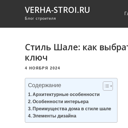
П
VERHA-STROI.RU
р
Г
Блог строителя
о
м
о
т
Стиль Шале: как выбра
а
ключ
т
ь
4 НОЯБРЯ 2024
к
с
Содержание
о
Архитектурные особенности
д
Особенности интерьера
е
Преимущества дома в стиле шале
р
Элементы дизайна
ж