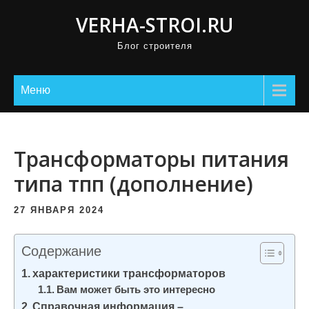
П
VERHA-STROI.RU
р
Блог строителя
о
м
о
Меню
т
а
т
Трансформаторы питания
ь
типа тпп (дополнение)
к
с
27 ЯНВАРЯ 2024
о
д
Содержание
е
характеристики трансформаторов
р
Вам может быть это интересно
ж
Справочная информация –