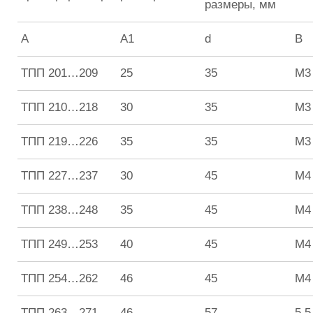
размеры, мм
А
А1
d
B
ТПП 201…209
25
35
М3
ТПП 210…218
30
35
М3
ТПП 219…226
35
35
М3
ТПП 227…237
30
45
М4
ТПП 238…248
35
45
М4
ТПП 249…253
40
45
М4
ТПП 254…262
46
45
М4
ТПП 263…271
46
57
5,5