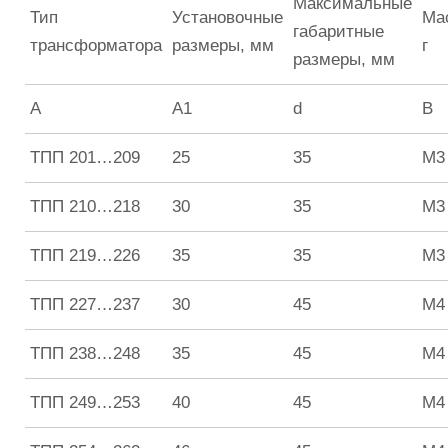
Максимальные
Тип
Установочные
Ма
габаритные
трансформатора
размеры, мм
г
размеры, мм
А
А1
d
B
ТПП 201…209
25
35
М3
ТПП 210…218
30
35
М3
ТПП 219…226
35
35
М3
ТПП 227…237
30
45
М4
ТПП 238…248
35
45
М4
ТПП 249…253
40
45
М4