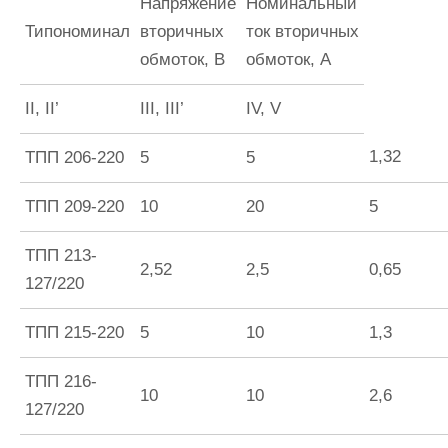
Напряжение
Номинальный
Типономинал
вторичных
ток вторичных
обмоток, В
обмоток, А
II, II’
III, III’
IV, V
1,32
ТПП 206-220
5
5
ТПП 209-220
10
20
5
ТПП 213-
2,52
2,5
0,65
127/220
ТПП 215-220
5
10
1,3
ТПП 216-
10
10
2,6
127/220