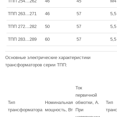
ТПП 254…262
46
45
М4
ТПП 263…271
46
57
5,5
ТПП 272…282
50
57
5,5
ТПП 283…289
60
57
5,5
Основные электрические характеристики
трансформаторов серии ТПП:
Ток
первичной
Тип
Номинальная
обмотки, А.
Тип
трансформатора
мощность, Вт
При
тран